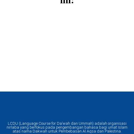
LCDU (Language Course for Da’wah dan Ummah) adalah organisasi
nirlaba yang berfokus pada pengembangan bahasa bagi umat Islam
atas nama Dakwah untuk Pembebasan Al Aqsa dan Palestina.