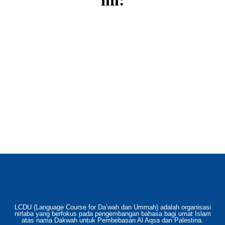
LCDU (Language Course for Da’wah dan Ummah) adalah organisasi
nirlaba yang berfokus pada pengembangan bahasa bagi umat Islam
atas nama Dakwah untuk Pembebasan Al Aqsa dan Palestina.